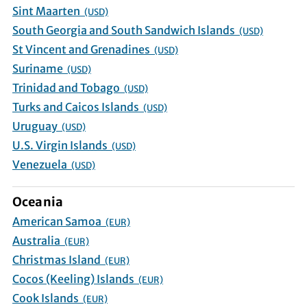
Sint Maarten
(USD)
South Georgia and South Sandwich Islands
(USD)
St Vincent and Grenadines
(USD)
Suriname
(USD)
Trinidad and Tobago
(USD)
Turks and Caicos Islands
(USD)
Uruguay
(USD)
U.S. Virgin Islands
(USD)
Venezuela
(USD)
Oceania
American Samoa
(EUR)
Australia
(EUR)
Christmas Island
(EUR)
Cocos (Keeling) Islands
(EUR)
Cook Islands
(EUR)