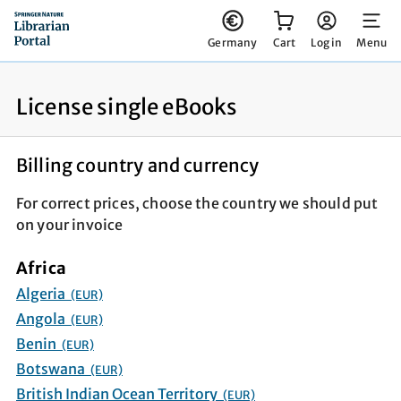
You have 0 items in your cart
Germany
Cart
Log in
Menu
License single eBooks
Billing country and currency
For correct prices, choose the country we should put
on your invoice
Africa
Algeria
(EUR)
Angola
(EUR)
Benin
(EUR)
Botswana
(EUR)
British Indian Ocean Territory
(EUR)