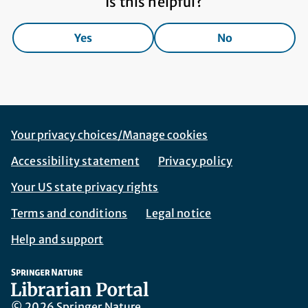
Is this helpful?
Yes
No
Footer Navigation
Corporate Navigation
Your privacy choices/Manage cookies
Accessibility statement
Privacy policy
Your US state privacy rights
Terms and conditions
Legal notice
Help and support
© 2026 Springer Nature