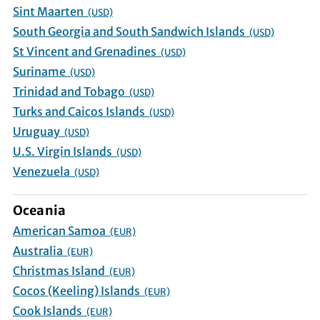
Sint Maarten
(USD)
South Georgia and South Sandwich Islands
(USD)
St Vincent and Grenadines
(USD)
Suriname
(USD)
Trinidad and Tobago
(USD)
Turks and Caicos Islands
(USD)
Uruguay
(USD)
U.S. Virgin Islands
(USD)
Venezuela
(USD)
Oceania
American Samoa
(EUR)
Australia
(EUR)
Christmas Island
(EUR)
Cocos (Keeling) Islands
(EUR)
Cook Islands
(EUR)