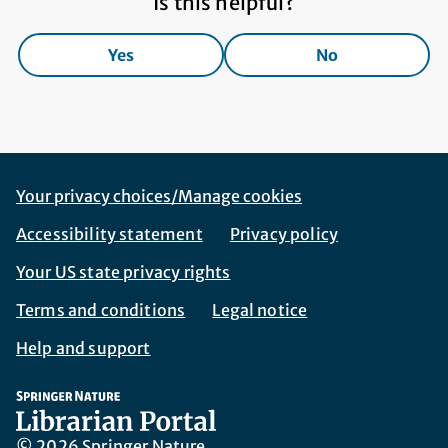
Is this helpful?
Yes
No
Footer Navigation
Corporate Navigation
Your privacy choices/Manage cookies
Accessibility statement
Privacy policy
Your US state privacy rights
Terms and conditions
Legal notice
Help and support
© 2026 Springer Nature