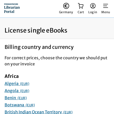
You have 0 items in your cart
Germany
Cart
Log in
Menu
License single eBooks
Billing country and currency
For correct prices, choose the country we should put
on your invoice
Africa
Algeria
(EUR)
Angola
(EUR)
Benin
(EUR)
Botswana
(EUR)
British Indian Ocean Territory
(EUR)