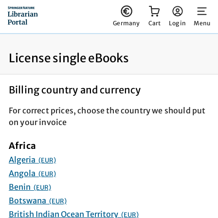
You have 0 items in your cart
Germany
Cart
Log in
Menu
License single eBooks
Billing country and currency
For correct prices, choose the country we should put
on your invoice
Africa
Algeria
(EUR)
Angola
(EUR)
Benin
(EUR)
Botswana
(EUR)
British Indian Ocean Territory
(EUR)