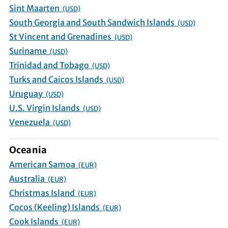
Sint Maarten
(USD)
South Georgia and South Sandwich Islands
(USD)
St Vincent and Grenadines
(USD)
Suriname
(USD)
Trinidad and Tobago
(USD)
Turks and Caicos Islands
(USD)
Uruguay
(USD)
U.S. Virgin Islands
(USD)
Venezuela
(USD)
Oceania
American Samoa
(EUR)
Australia
(EUR)
Christmas Island
(EUR)
Cocos (Keeling) Islands
(EUR)
Cook Islands
(EUR)