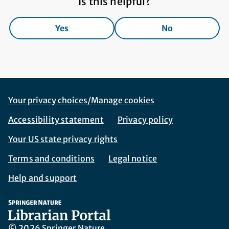
Is this helpful?
Yes
No
Footer Navigation
Corporate Navigation
Your privacy choices/Manage cookies
Accessibility statement
Privacy policy
Your US state privacy rights
Terms and conditions
Legal notice
Help and support
© 2026 Springer Nature