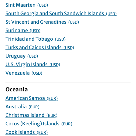
Sint Maarten
(USD)
South Georgia and South Sandwich Islands
(USD)
St Vincent and Grenadines
(USD)
Suriname
(USD)
Trinidad and Tobago
(USD)
Turks and Caicos Islands
(USD)
Uruguay
(USD)
U.S. Virgin Islands
(USD)
Venezuela
(USD)
Oceania
American Samoa
(EUR)
Australia
(EUR)
Christmas Island
(EUR)
Cocos (Keeling) Islands
(EUR)
Cook Islands
(EUR)