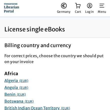
You have 0 items in your cart
Germany
Cart
Log in
Menu
License single eBooks
Billing country and currency
For correct prices, choose the country we should put
on your invoice
Africa
Algeria
(EUR)
Angola
(EUR)
Benin
(EUR)
Botswana
(EUR)
British Indian Ocean Territory
(EUR)