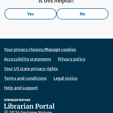
Is this helpful?
Yes
No
Footer Navigation
Corporate Navigation
Your privacy choices/Manage cookies
Accessibility statement
Privacy policy
Your US state privacy rights
Terms and conditions
Legal notice
Help and support
© 2026 Springer Nature