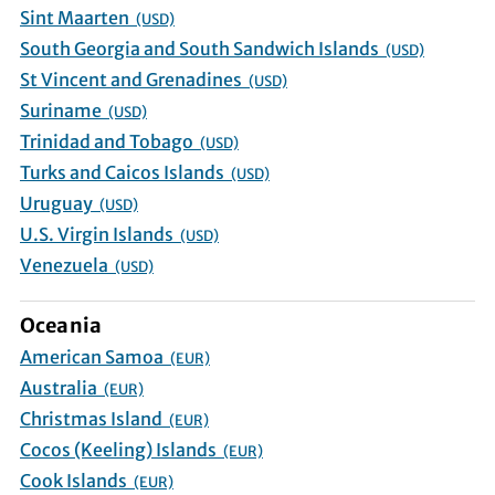
Sint Maarten
(USD)
South Georgia and South Sandwich Islands
(USD)
St Vincent and Grenadines
(USD)
Suriname
(USD)
Trinidad and Tobago
(USD)
Turks and Caicos Islands
(USD)
Uruguay
(USD)
U.S. Virgin Islands
(USD)
Venezuela
(USD)
Oceania
American Samoa
(EUR)
Australia
(EUR)
Christmas Island
(EUR)
Cocos (Keeling) Islands
(EUR)
Cook Islands
(EUR)