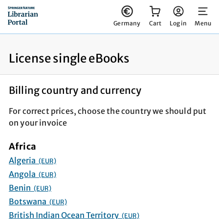
You have 0 items in your cart
Germany
Cart
Log in
Menu
License single eBooks
Billing country and currency
For correct prices, choose the country we should put
on your invoice
Africa
Algeria
(EUR)
Angola
(EUR)
Benin
(EUR)
Botswana
(EUR)
British Indian Ocean Territory
(EUR)