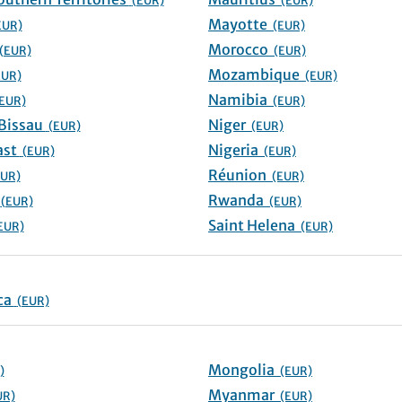
(EUR)
(EUR)
Mayotte
EUR)
(EUR)
Morocco
(EUR)
(EUR)
Mozambique
EUR)
(EUR)
Namibia
EUR)
(EUR)
Guinea-Bissau
Niger
(EUR)
(EUR)
Ivory Coast
Nigeria
(EUR)
(EUR)
Réunion
EUR)
(EUR)
ho
Rwanda
(EUR)
(EUR)
Saint Helena
EUR)
(EUR)
Antarctica
(EUR)
Mongolia
)
(EUR)
Myanmar
UR)
(EUR)