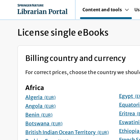
Content and tools
Us
License single eBooks
Billing country and currency
For correct prices, choose the country we shoul
Africa
Egypt
(E
Algeria
(EUR)
Angola
(EUR)
Eritrea
(
Benin
(EUR)
Botswana
(EUR)
British Indian Ocean Territory
(EUR)