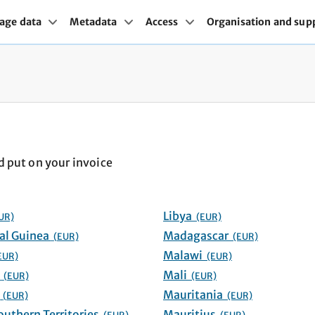
age data
Metadata
Access
Organisation and sup
d put on your invoice
Libya
UR)
(EUR)
Equatorial Guinea
Madagascar
(EUR)
(EUR)
Malawi
EUR)
(EUR)
Eswatini
Mali
(EUR)
(EUR)
Ethiopia
Mauritania
(EUR)
(EUR)
French Southern Territories
Mauritius