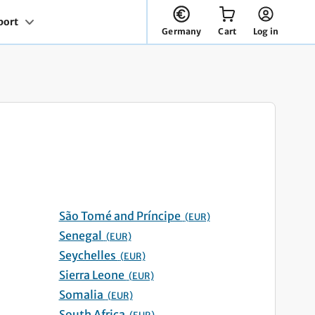
You have 0 items in your cart
port
Germany
Cart
Log in
São Tomé and Príncipe
(EUR)
Senegal
(EUR)
Seychelles
(EUR)
Sierra Leone
(EUR)
Somalia
(EUR)
South Africa