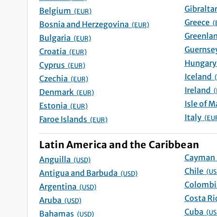
Belgium
(EUR)
Greece
(
Bosnia and Herzegovina
(EUR)
Bulgaria
(EUR)
Croatia
(EUR)
Cyprus
(EUR)
Iceland
Czechia
(EUR)
Ireland
(
Denmark
(EUR)
Estonia
(EUR)
Italy
(EU
Faroe Islands
(EUR)
Latin America and the Caribbean
Anguilla
(USD)
Chile
(US
Antigua and Barbuda
(USD)
Argentina
(USD)
Aruba
(USD)
Cuba
(US
Bahamas
(USD)