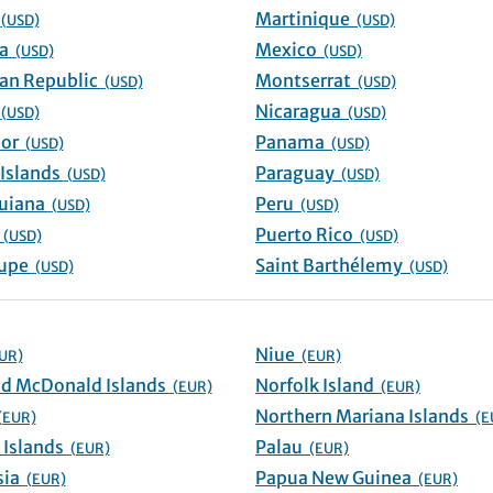
ao
Martinique
(USD)
(USD)
Dominica
Mexico
(USD)
(USD)
Dominican Republic
Montserrat
(USD)
(USD)
or
Nicaragua
(USD)
(USD)
El Salvador
Panama
(USD)
(USD)
Falkland Islands
Paraguay
(USD)
(USD)
French Guiana
Peru
(USD)
(USD)
renada
Puerto Rico
(USD)
(USD)
Guadeloupe
Saint Barthélemy
(USD)
(USD)
Niue
UR)
(EUR)
Heard and McDonald Islands
Norfolk Island
(EUR)
(EUR)
Northern Mariana Islands
(EUR)
(E
Marshall Islands
Palau
(EUR)
(EUR)
Micronesia
Papua New Guinea
(EUR)
(EUR)