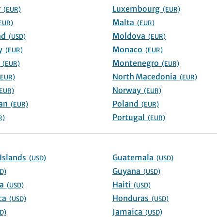
Gibraltar
Luxembourg
(EUR)
(EUR)
Malta
EUR)
(EUR)
Greenland
Moldova
(USD)
(EUR)
Guernsey
Monaco
(EUR)
(EUR)
Hungary
Montenegro
(EUR)
(EUR)
North Macedonia
(EUR)
(EUR)
Norway
EUR)
(EUR)
Isle of Man
Poland
(EUR)
(EUR)
Portugal
R)
(EUR)
Cayman Islands
Guatemala
(USD)
(USD)
Guyana
D)
(USD)
Colombia
Haiti
(USD)
(USD)
Costa Rica
Honduras
(USD)
(USD)
Jamaica
D)
(USD)