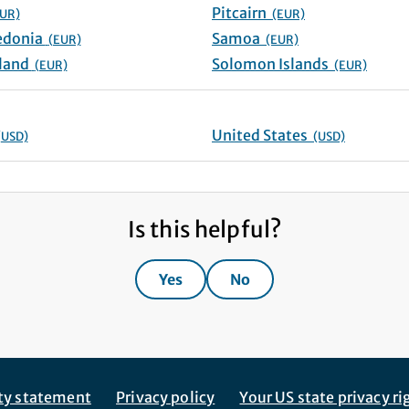
Pitcairn
UR)
(EUR)
New Caledonia
Samoa
(EUR)
(EUR)
New Zealand
Solomon Islands
(EUR)
(EUR)
United States
(USD)
(USD)
Is this helpful?
Yes
No
ity statement
Privacy policy
Your US state privacy ri