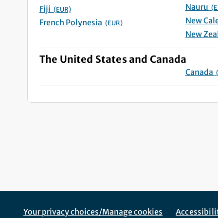
Nauru
(E
Fiji
(EUR)
French Polynesia
(EUR)
The United States and Canada
Canada
Footer Navigation
Corporate Navigation
Your privacy choices/Manage cookies
Accessibil