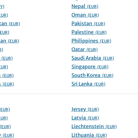
Nepal
PY)
(EUR)
Oman
EUR)
(EUR)
Kazakhstan
Pakistan
(EUR)
(EUR)
Palestine
(EUR)
(EUR)
Kyrgyzstan
Philippines
(EUR)
(EUR)
Qatar
R)
(EUR)
Lebanon
Saudi Arabia
(EUR)
(EUR)
Singapore
EUR)
(EUR)
Malaysia
South Korea
(EUR)
(EUR)
Maldives
Sri Lanka
(EUR)
(EUR)
Jersey
(EUR)
(EUR)
Latvia
EUR)
(EUR)
Liechtenstein
(EUR)
(EUR)
Germany
Lithuania
(EUR)
(EUR)