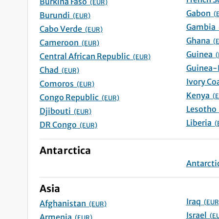
Burkina Faso
(EUR)
Gabon
(
Burundi
(EUR)
Gambia
Cabo Verde
(EUR)
Ghana
(
Cameroon
(EUR)
Guinea
(
Central African Republic
(EUR)
Chad
(EUR)
Comoros
(EUR)
Kenya
(
Congo Republic
(EUR)
Lesot
Djibouti
(EUR)
Liberia
(
DR Congo
(EUR)
Antarctica
Asia
Iraq
(EUR
Afghanistan
(EUR)
Israel
(E
Armenia
(EUR)