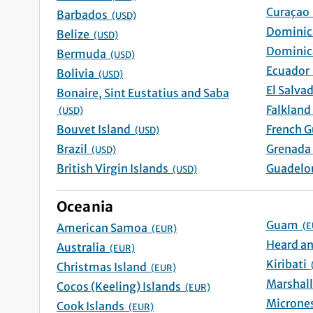
Curaç
Barbados
(USD)
Belize
(USD)
Bermuda
(USD)
Ecuad
Bolivia
(USD)
Bonaire, Sint Eustatius and Saba
(USD)
Bouvet Island
(USD)
Brazil
G
(USD)
British Virgin Islands
(USD)
Oceania
Guam
(E
American Samoa
(EUR)
Australia
(EUR)
Kiribati
Christmas Island
(EUR)
Cocos (Keeling) Islands
(EUR)
Cook Islands
(EUR)