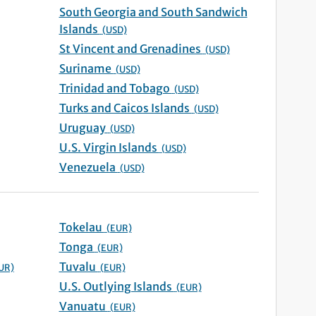
South Georgia and South Sandwich
Islands
(USD)
St Vincent and Grenadines
(USD)
Suriname
(USD)
Trinidad and Tobago
(USD)
Turks and Caicos Islands
(USD)
Uruguay
(USD)
U.S. Virgin Islands
(USD)
Venezuela
(USD)
Tokelau
(EUR)
Tonga
(EUR)
Tuvalu
UR)
(EUR)
U.S. Outlying Islands
(EUR)
Vanuatu
(EUR)