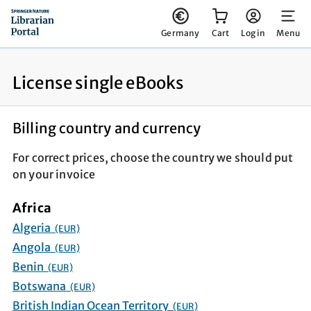
You have 0 items in your cart
Germany
Cart
Log in
Menu
License single eBooks
Billing country and currency
For correct prices, choose the country we should put
on your invoice
Africa
Algeria
(EUR)
Angola
(EUR)
Benin
(EUR)
Botswana
(EUR)
British Indian Ocean Territory
(EUR)