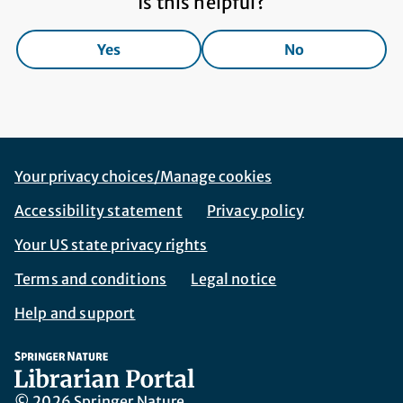
Is this helpful?
Yes
No
Footer Navigation
Corporate Navigation
Your privacy choices/Manage cookies
Accessibility statement
Privacy policy
Your US state privacy rights
Terms and conditions
Legal notice
Help and support
© 2026 Springer Nature