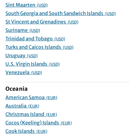
Sint Maarten
(USD)
South Georgia and South Sandwich Islands
(USD)
St Vincent and Grenadines
(USD)
Suriname
(USD)
Trinidad and Tobago
(USD)
Turks and Caicos Islands
(USD)
Uruguay
(USD)
U.S. Virgin Islands
(USD)
Venezuela
(USD)
Oceania
American Samoa
(EUR)
Australia
(EUR)
Christmas Island
(EUR)
Cocos (Keeling) Islands
(EUR)
Cook Islands
(EUR)