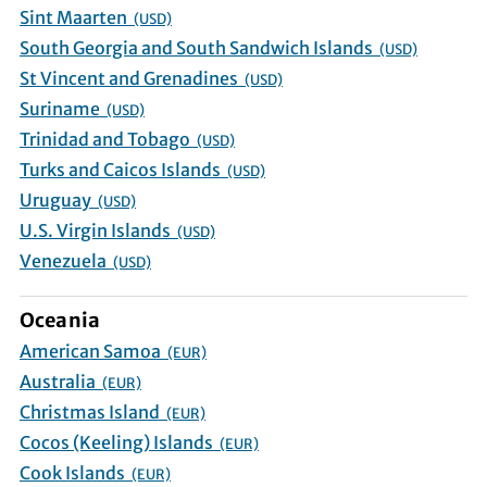
Sint Maarten
(USD)
South Georgia and South Sandwich Islands
(USD)
St Vincent and Grenadines
(USD)
Suriname
(USD)
Trinidad and Tobago
(USD)
Turks and Caicos Islands
(USD)
Uruguay
(USD)
U.S. Virgin Islands
(USD)
Venezuela
(USD)
Oceania
American Samoa
(EUR)
Australia
(EUR)
Christmas Island
(EUR)
Cocos (Keeling) Islands
(EUR)
Cook Islands
(EUR)