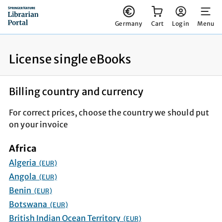
You have 0 items in your cart
Germany
Cart
Log in
Menu
License single eBooks
Billing country and currency
For correct prices, choose the country we should put
on your invoice
Africa
Algeria
(EUR)
Angola
(EUR)
Benin
(EUR)
Botswana
(EUR)
British Indian Ocean Territory
(EUR)