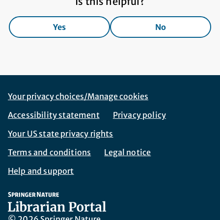
Is this helpful?
Yes
No
Footer Navigation
Corporate Navigation
Your privacy choices/Manage cookies
Accessibility statement
Privacy policy
Your US state privacy rights
Terms and conditions
Legal notice
Help and support
© 2026 Springer Nature