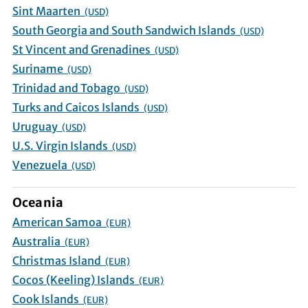
Sint Maarten
(USD)
South Georgia and South Sandwich Islands
(USD)
St Vincent and Grenadines
(USD)
Suriname
(USD)
Trinidad and Tobago
(USD)
Turks and Caicos Islands
(USD)
Uruguay
(USD)
U.S. Virgin Islands
(USD)
Venezuela
(USD)
Oceania
American Samoa
(EUR)
Australia
(EUR)
Christmas Island
(EUR)
Cocos (Keeling) Islands
(EUR)
Cook Islands
(EUR)