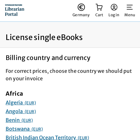
You have 0 items in your cart
Germany
Cart
Log in
Menu
License single eBooks
Billing country and currency
For correct prices, choose the country we should put
on your invoice
Africa
Algeria
(EUR)
Angola
(EUR)
Benin
(EUR)
Botswana
(EUR)
British Indian Ocean Territory
(EUR)