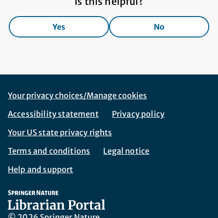
Is this helpful?
Yes
No
Footer Navigation
Corporate Navigation
Your privacy choices/Manage cookies
Accessibility statement
Privacy policy
Your US state privacy rights
Terms and conditions
Legal notice
Help and support
© 2026 Springer Nature