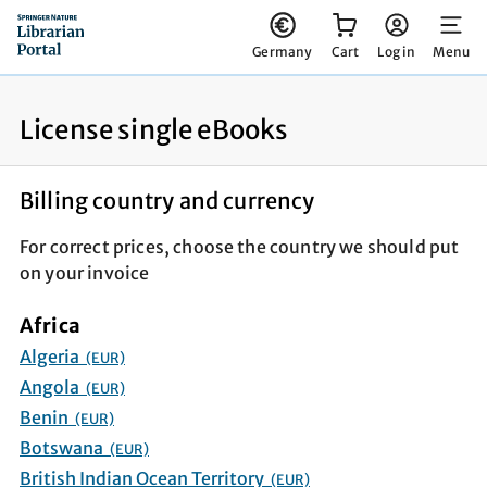
You have 0 items in your cart
Germany
Cart
Log in
Menu
License single eBooks
Billing country and currency
For correct prices, choose the country we should put
on your invoice
Africa
Algeria
(EUR)
Angola
(EUR)
Benin
(EUR)
Botswana
(EUR)
British Indian Ocean Territory
(EUR)