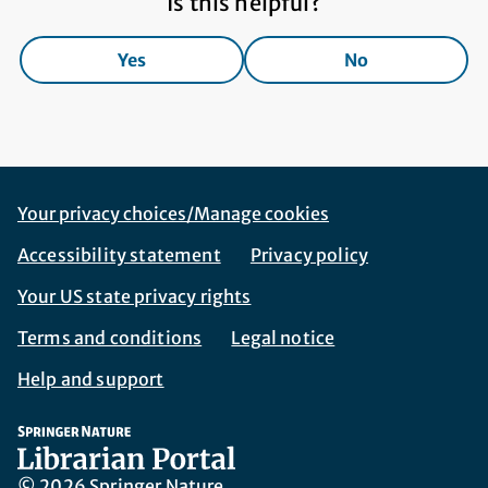
Is this helpful?
Yes
No
Footer Navigation
Corporate Navigation
Your privacy choices/Manage cookies
Accessibility statement
Privacy policy
Your US state privacy rights
Terms and conditions
Legal notice
Help and support
© 2026 Springer Nature