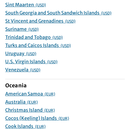
Sint Maarten
(USD)
South Georgia and South Sandwich Islands
(USD)
St Vincent and Grenadines
(USD)
Suriname
(USD)
Trinidad and Tobago
(USD)
Turks and Caicos Islands
(USD)
Uruguay
(USD)
U.S. Virgin Islands
(USD)
Venezuela
(USD)
Oceania
American Samoa
(EUR)
Australia
(EUR)
Christmas Island
(EUR)
Cocos (Keeling) Islands
(EUR)
Cook Islands
(EUR)