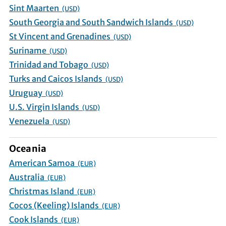
Sint Maarten
(USD)
South Georgia and South Sandwich Islands
(USD)
St Vincent and Grenadines
(USD)
Suriname
(USD)
Trinidad and Tobago
(USD)
Turks and Caicos Islands
(USD)
Uruguay
(USD)
U.S. Virgin Islands
(USD)
Venezuela
(USD)
Oceania
American Samoa
(EUR)
Australia
(EUR)
Christmas Island
(EUR)
Cocos (Keeling) Islands
(EUR)
Cook Islands
(EUR)