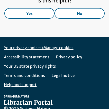
Is this helpful?
Yes
No
Footer Navigation
Corporate Navigation
Your privacy choices/Manage cookies
Accessibility statement
Privacy policy
Your US state privacy rights
Terms and conditions
Legal notice
Help and support
© 2026 Springer Nature