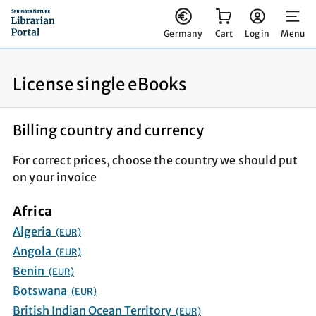
You have 0 items in your cart
Germany
Cart
Log in
Menu
License single eBooks
Billing country and currency
For correct prices, choose the country we should put
on your invoice
Africa
Algeria
(EUR)
Angola
(EUR)
Benin
(EUR)
Botswana
(EUR)
British Indian Ocean Territory
(EUR)