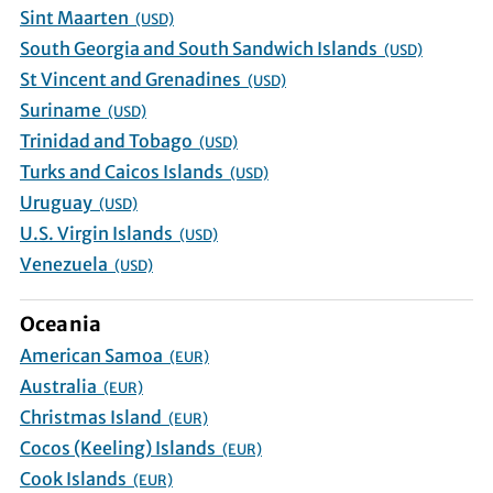
Sint Maarten
(USD)
South Georgia and South Sandwich Islands
(USD)
St Vincent and Grenadines
(USD)
Suriname
(USD)
Trinidad and Tobago
(USD)
Turks and Caicos Islands
(USD)
Uruguay
(USD)
U.S. Virgin Islands
(USD)
Venezuela
(USD)
Oceania
American Samoa
(EUR)
Australia
(EUR)
Christmas Island
(EUR)
Cocos (Keeling) Islands
(EUR)
Cook Islands
(EUR)