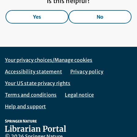
Is this helpful?
Yes
No
Footer Navigation
Corporate Navigation
Your privacy choices/Manage cookies
Accessibility statement
Privacy policy
Your US state privacy rights
Terms and conditions
Legal notice
Help and support
© 2026 Springer Nature