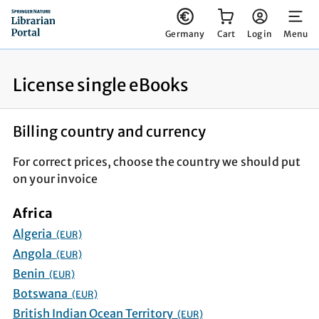
You have 0 items in your cart
Germany
Cart
Log in
Menu
License single eBooks
Billing country and currency
For correct prices, choose the country we should put
on your invoice
Africa
Algeria
(EUR)
Angola
(EUR)
Benin
(EUR)
Botswana
(EUR)
British Indian Ocean Territory
(EUR)