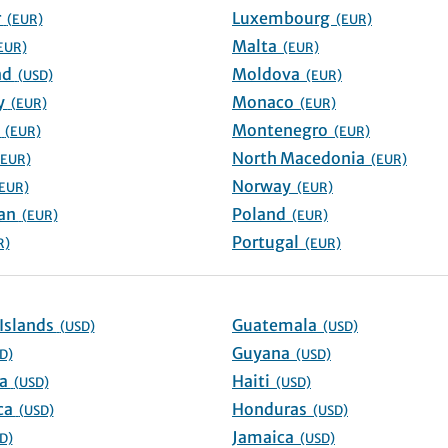
Gibraltar
Luxembourg
(EUR)
(EUR)
Malta
EUR)
(EUR)
Greenland
Moldova
(USD)
(EUR)
Guernsey
Monaco
(EUR)
(EUR)
Hungary
Montenegro
(EUR)
(EUR)
North Macedonia
(EUR)
(EUR)
Norway
EUR)
(EUR)
Isle of Man
Poland
(EUR)
(EUR)
Portugal
R)
(EUR)
Cayman Islands
Guatemala
(USD)
(USD)
Guyana
D)
(USD)
Colombia
Haiti
(USD)
(USD)
Costa Rica
Honduras
(USD)
(USD)
Jamaica
D)
(USD)