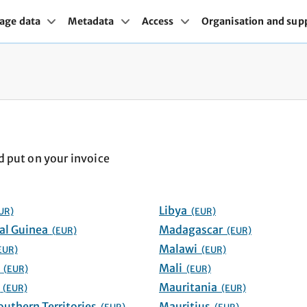
age data
Metadata
Access
Organisation and sup
d put on your invoice
Libya
UR)
(EUR)
Equatorial Guinea
Madagascar
(EUR)
(EUR)
Malawi
EUR)
(EUR)
Eswatini
Mali
(EUR)
(EUR)
Ethiopia
Mauritania
(EUR)
(EUR)
French Southern Territories
Mauritius