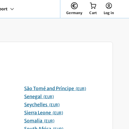
You have 0 items in your cart
port
Germany
Cart
Log in
São Tomé and Príncipe
(EUR)
Senegal
(EUR)
Seychelles
(EUR)
Sierra Leone
(EUR)
Somalia
(EUR)
South Africa