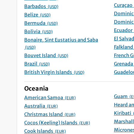
Curaç
Barbados
(USD)
Belize
(USD)
Bermuda
(USD)
Ecuad
Bolivia
(USD)
Bonaire, Sint Eustatius and Saba
(USD)
Bouvet Island
(USD)
Brazil
G
(USD)
British Virgin Islands
(USD)
Oceania
Guam
(E
American Samoa
(EUR)
Australia
(EUR)
Kiribati
Christmas Island
(EUR)
Cocos (Keeling) Islands
(EUR)
Cook Islands
(EUR)