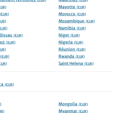
(EUR)
(EUR)
Mayotte
EUR)
(EUR)
Morocco
(EUR)
(EUR)
Mozambique
EUR)
(EUR)
Namibia
EUR)
(EUR)
Guinea-Bissau
Niger
(EUR)
(EUR)
Ivory Coast
Nigeria
(EUR)
(EUR)
Réunion
EUR)
(EUR)
ho
Rwanda
(EUR)
(EUR)
Saint Helena
EUR)
(EUR)
Antarctica
(EUR)
Mongolia
)
(EUR)
Myanmar
UR)
(EUR)