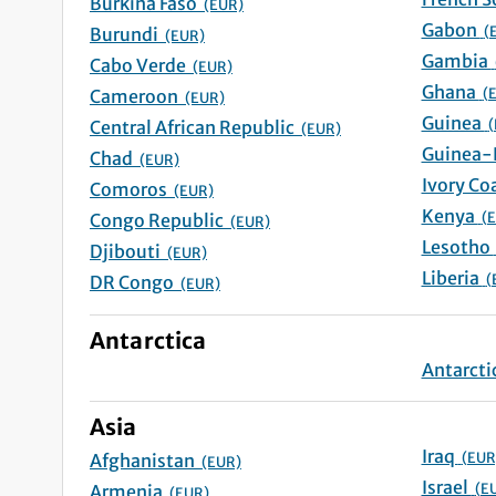
Burkina Faso
(EUR)
Gabon
(
Burundi
(EUR)
Gambia
Cabo Verde
(EUR)
Ghana
(
Cameroon
(EUR)
Guinea
(
Central African Republic
(EUR)
Chad
(EUR)
Comoros
(EUR)
Kenya
(
Congo Republic
(EUR)
Lesot
Djibouti
(EUR)
Liberia
(
DR Congo
(EUR)
Antarctica
Asia
Iraq
(EUR
Afghanistan
(EUR)
Israel
(E
Armenia
(EUR)