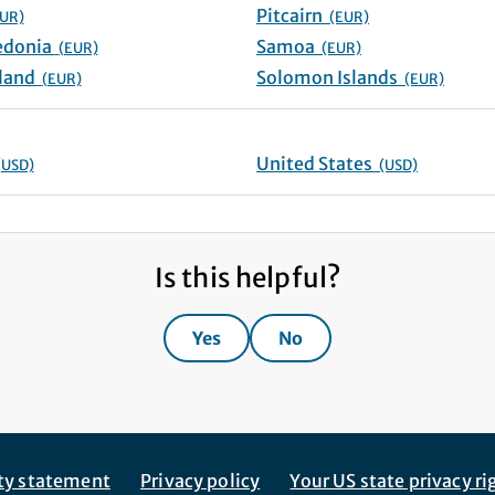
Pitcairn
UR)
(EUR)
New Caledonia
Samoa
(EUR)
(EUR)
New Zealand
Solomon Islands
(EUR)
(EUR)
United States
(USD)
(USD)
Is this helpful?
Yes
No
ity statement
Privacy policy
Your US state privacy ri