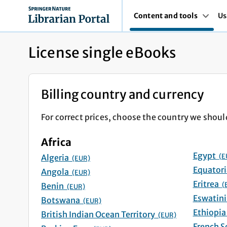
Content and tools
Us
License single eBooks
Billing country and currency
For correct prices, choose the country we shoul
Africa
Egypt
(E
Algeria
(EUR)
Angola
(EUR)
Eritrea
(
Benin
(EUR)
Botswana
(EUR)
British Indian Ocean Territory
(EUR)