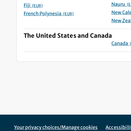
Nauru
(E
Fiji
(EUR)
French Polynesia
(EUR)
The United States and Canada
Canada
Footer Navigation
Corporate Navigation
Your privacy choices/Manage cookies
Accessibil