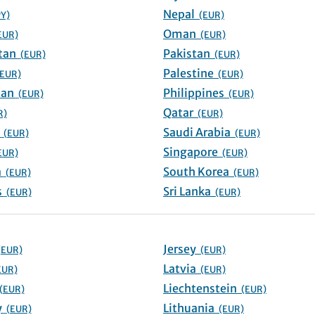
Nepal
PY)
(EUR)
Oman
EUR)
(EUR)
Kazakhstan
Pakistan
(EUR)
(EUR)
Palestine
(EUR)
(EUR)
Kyrgyzstan
Philippines
(EUR)
(EUR)
Qatar
R)
(EUR)
Lebanon
Saudi Arabia
(EUR)
(EUR)
Singapore
EUR)
(EUR)
Malaysia
South Korea
(EUR)
(EUR)
Maldives
Sri Lanka
(EUR)
(EUR)
Jersey
(EUR)
(EUR)
Latvia
EUR)
(EUR)
Liechtenstein
(EUR)
(EUR)
Germany
Lithuania
(EUR)
(EUR)