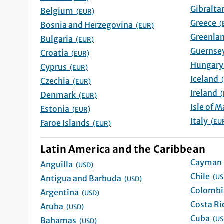
Belgium
(EUR)
Greece
(
Bosnia and Herzegovina
(EUR)
Bulgaria
(EUR)
Croatia
(EUR)
Cyprus
(EUR)
Iceland
Czechia
(EUR)
Ireland
(
Denmark
(EUR)
Estonia
(EUR)
Italy
(EU
Faroe Islands
(EUR)
Latin America and the Caribbean
Anguilla
(USD)
Chile
(US
Antigua and Barbuda
(USD)
Argentina
(USD)
Aruba
(USD)
Cuba
(US
Bahamas
(USD)