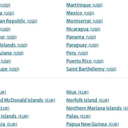
ao
Martinique
(USD)
(USD)
Dominica
Mexico
(USD)
(USD)
Dominican Republic
Montserrat
(USD)
(USD)
or
Nicaragua
(USD)
(USD)
El Salvador
Panama
(USD)
(USD)
Falkland Islands
Paraguay
(USD)
(USD)
French Guiana
Peru
(USD)
(USD)
renada
Puerto Rico
(USD)
(USD)
Guadeloupe
Saint Barthélemy
(USD)
(USD)
Niue
UR)
(EUR)
Heard and McDonald Islands
Norfolk Island
(EUR)
(EUR)
Northern Mariana Islands
(EUR)
(E
Marshall Islands
Palau
(EUR)
(EUR)
Micronesia
Papua New Guinea
(EUR)
(EUR)