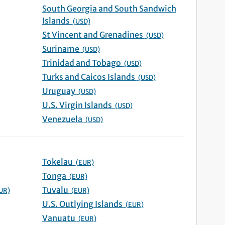
South Georgia and South Sandwich
Islands
(USD)
St Vincent and Grenadines
(USD)
Suriname
(USD)
Trinidad and Tobago
(USD)
Turks and Caicos Islands
(USD)
Uruguay
(USD)
U.S. Virgin Islands
(USD)
Venezuela
(USD)
Tokelau
(EUR)
Tonga
(EUR)
Tuvalu
UR)
(EUR)
U.S. Outlying Islands
(EUR)
Vanuatu
(EUR)