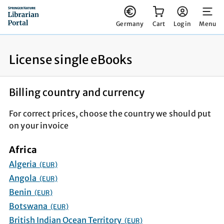
You have 0 items in your cart
Germany
Cart
Log in
Menu
License single eBooks
Billing country and currency
For correct prices, choose the country we should put
on your invoice
Africa
Algeria
(EUR)
Angola
(EUR)
Benin
(EUR)
Botswana
(EUR)
British Indian Ocean Territory
(EUR)