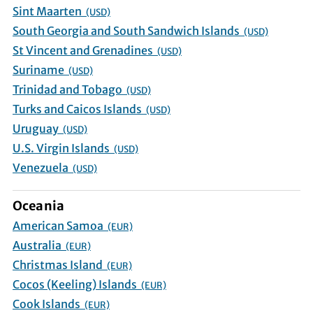
Sint Maarten
(USD)
South Georgia and South Sandwich Islands
(USD)
St Vincent and Grenadines
(USD)
Suriname
(USD)
Trinidad and Tobago
(USD)
Turks and Caicos Islands
(USD)
Uruguay
(USD)
U.S. Virgin Islands
(USD)
Venezuela
(USD)
Oceania
American Samoa
(EUR)
Australia
(EUR)
Christmas Island
(EUR)
Cocos (Keeling) Islands
(EUR)
Cook Islands
(EUR)