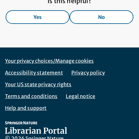
Is this helpful?
Yes
No
Footer Navigation
Corporate Navigation
Your privacy choices/Manage cookies
Accessibility statement
Privacy policy
Your US state privacy rights
Terms and conditions
Legal notice
Help and support
© 2026 Springer Nature