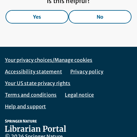
Is this helpful?
Yes
No
Footer Navigation
Corporate Navigation
Your privacy choices/Manage cookies
Accessibility statement
Privacy policy
Your US state privacy rights
Terms and conditions
Legal notice
Help and support
© 2026 Springer Nature