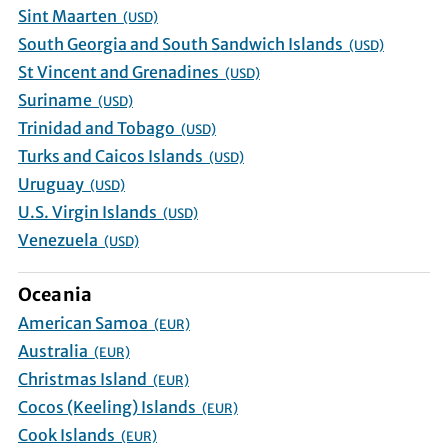
Sint Maarten
(USD)
South Georgia and South Sandwich Islands
(USD)
St Vincent and Grenadines
(USD)
Suriname
(USD)
Trinidad and Tobago
(USD)
Turks and Caicos Islands
(USD)
Uruguay
(USD)
U.S. Virgin Islands
(USD)
Venezuela
(USD)
Oceania
American Samoa
(EUR)
Australia
(EUR)
Christmas Island
(EUR)
Cocos (Keeling) Islands
(EUR)
Cook Islands
(EUR)