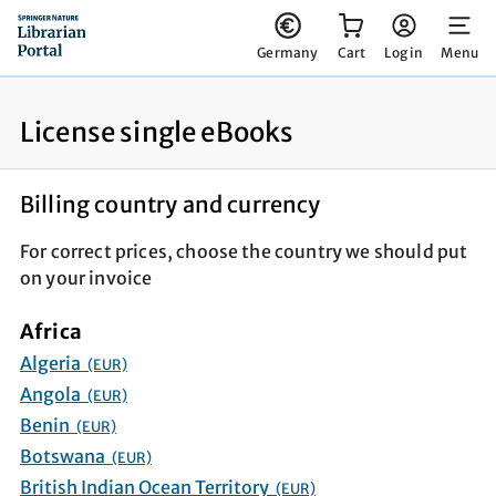
You have 0 items in your cart
Germany
Cart
Log in
Menu
License single eBooks
Billing country and currency
For correct prices, choose the country we should put
on your invoice
Africa
Algeria
(EUR)
Angola
(EUR)
Benin
(EUR)
Botswana
(EUR)
British Indian Ocean Territory
(EUR)