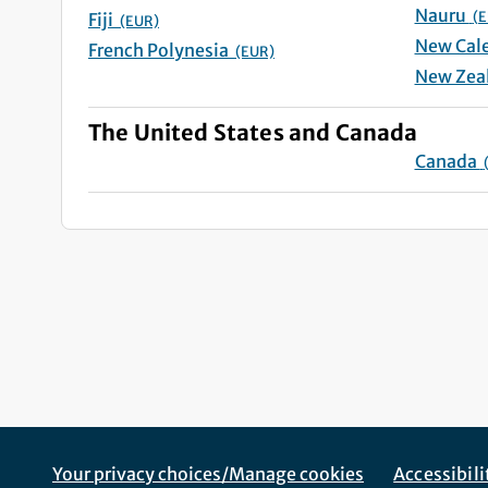
Nauru
(E
Fiji
(EUR)
French Polynesia
(EUR)
The United States and Canada
Canada
Footer Navigation
Corporate Navigation
Your privacy choices/Manage cookies
Accessibil