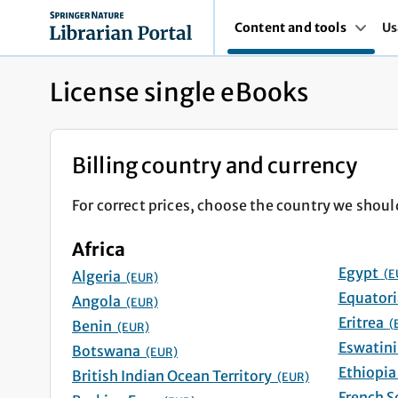
Content and tools
Us
License single eBooks
Billing country and currency
For correct prices, choose the country we shoul
Africa
Egypt
(E
Algeria
(EUR)
Angola
(EUR)
Eritrea
(
Benin
(EUR)
Botswana
(EUR)
British Indian Ocean Territory
(EUR)