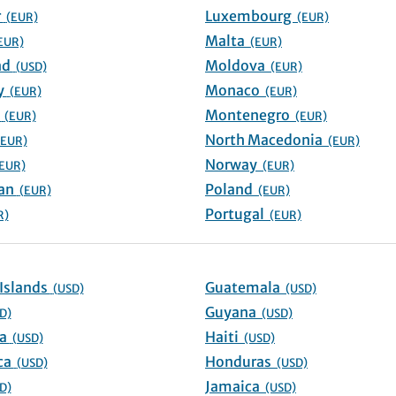
Gibraltar
Luxembourg
(EUR)
(EUR)
Malta
EUR)
(EUR)
Greenland
Moldova
(USD)
(EUR)
Guernsey
Monaco
(EUR)
(EUR)
Hungary
Montenegro
(EUR)
(EUR)
North Macedonia
(EUR)
(EUR)
Norway
EUR)
(EUR)
Isle of Man
Poland
(EUR)
(EUR)
Portugal
R)
(EUR)
Cayman Islands
Guatemala
(USD)
(USD)
Guyana
D)
(USD)
Colombia
Haiti
(USD)
(USD)
Costa Rica
Honduras
(USD)
(USD)
Jamaica
D)
(USD)