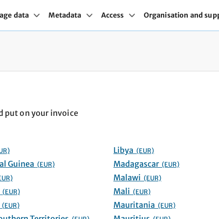
age data
Metadata
Access
Organisation and sup
d put on your invoice
Libya
UR)
(EUR)
Equatorial Guinea
Madagascar
(EUR)
(EUR)
Malawi
EUR)
(EUR)
Eswatini
Mali
(EUR)
(EUR)
Ethiopia
Mauritania
(EUR)
(EUR)
French Southern Territories
Mauritius