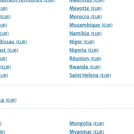
(EUR)
(EUR)
Mayotte
EUR)
(EUR)
Morocco
(EUR)
(EUR)
Mozambique
EUR)
(EUR)
Namibia
EUR)
(EUR)
Guinea-Bissau
Niger
(EUR)
(EUR)
Ivory Coast
Nigeria
(EUR)
(EUR)
Réunion
EUR)
(EUR)
ho
Rwanda
(EUR)
(EUR)
Saint Helena
EUR)
(EUR)
Antarctica
(EUR)
Mongolia
)
(EUR)
Myanmar
UR)
(EUR)