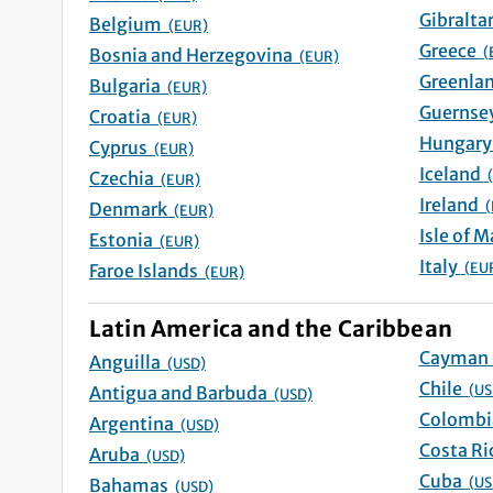
Belgium
(EUR)
Greece
(
Bosnia and Herzegovina
(EUR)
Bulgaria
(EUR)
Croatia
(EUR)
Cyprus
(EUR)
Iceland
Czechia
(EUR)
Ireland
(
Denmark
(EUR)
Estonia
(EUR)
Italy
(EU
Faroe Islands
(EUR)
Latin America and the Caribbean
Anguilla
(USD)
Chile
(US
Antigua and Barbuda
(USD)
Argentina
(USD)
Aruba
(USD)
Cuba
(US
Bahamas
(USD)