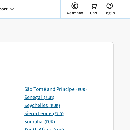
You have 0 items in your cart
port
Germany
Cart
Log in
São Tomé and Príncipe
(EUR)
Senegal
(EUR)
Seychelles
(EUR)
Sierra Leone
(EUR)
Somalia
(EUR)
South Africa