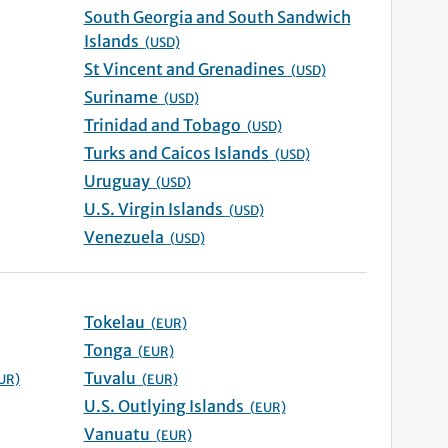
South Georgia and South Sandwich
Islands
(USD)
St Vincent and Grenadines
(USD)
Suriname
(USD)
Trinidad and Tobago
(USD)
Turks and Caicos Islands
(USD)
Uruguay
(USD)
U.S. Virgin Islands
(USD)
Venezuela
(USD)
Tokelau
(EUR)
Tonga
(EUR)
Tuvalu
UR)
(EUR)
U.S. Outlying Islands
(EUR)
Vanuatu
(EUR)