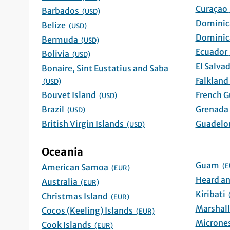
Curaç
Barbados
(USD)
Belize
(USD)
Bermuda
(USD)
Ecuad
Bolivia
(USD)
Bonaire, Sint Eustatius and Saba
(USD)
Bouvet Island
(USD)
Brazil
G
(USD)
British Virgin Islands
(USD)
Oceania
Guam
(E
American Samoa
(EUR)
Australia
(EUR)
Kiribati
Christmas Island
(EUR)
Cocos (Keeling) Islands
(EUR)
Cook Islands
(EUR)