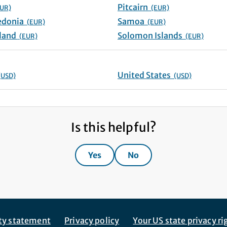
Pitcairn
UR)
(EUR)
New Caledonia
Samoa
(EUR)
(EUR)
New Zealand
Solomon Islands
(EUR)
(EUR)
United States
(USD)
(USD)
Is this helpful?
Yes
No
ity statement
Privacy policy
Your US state privacy ri