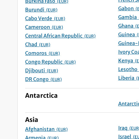
Burkina Faso
(EUR)
Gabon
(
Burundi
(EUR)
Gambia
Cabo Verde
(EUR)
Ghana
(
Cameroon
(EUR)
Guinea
(
Central African Republic
(EUR)
Chad
(EUR)
Comoros
(EUR)
Kenya
(
Congo Republic
(EUR)
Lesot
Djibouti
(EUR)
Liberia
(
DR Congo
(EUR)
Antarctica
Asia
Iraq
(EUR
Afghanistan
(EUR)
Israel
(E
Armenia
(EUR)