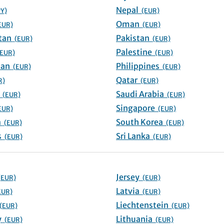
Nepal
PY)
(EUR)
Oman
EUR)
(EUR)
Kazakhstan
Pakistan
(EUR)
(EUR)
Palestine
(EUR)
(EUR)
Kyrgyzstan
Philippines
(EUR)
(EUR)
Qatar
R)
(EUR)
Lebanon
Saudi Arabia
(EUR)
(EUR)
Singapore
EUR)
(EUR)
Malaysia
South Korea
(EUR)
(EUR)
Maldives
Sri Lanka
(EUR)
(EUR)
Jersey
(EUR)
(EUR)
Latvia
EUR)
(EUR)
Liechtenstein
(EUR)
(EUR)
Germany
Lithuania
(EUR)
(EUR)