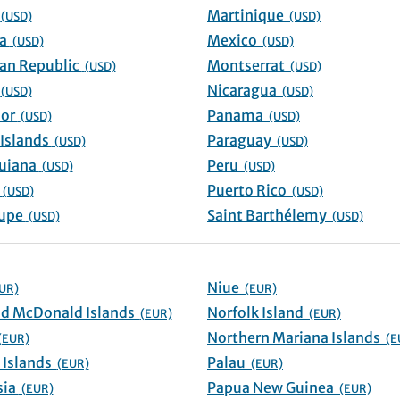
ao
Martinique
(USD)
(USD)
Dominica
Mexico
(USD)
(USD)
Dominican Republic
Montserrat
(USD)
(USD)
or
Nicaragua
(USD)
(USD)
El Salvador
Panama
(USD)
(USD)
Falkland Islands
Paraguay
(USD)
(USD)
French Guiana
Peru
(USD)
(USD)
renada
Puerto Rico
(USD)
(USD)
Guadeloupe
Saint Barthélemy
(USD)
(USD)
Niue
UR)
(EUR)
Heard and McDonald Islands
Norfolk Island
(EUR)
(EUR)
Northern Mariana Islands
(EUR)
(E
Marshall Islands
Palau
(EUR)
(EUR)
Micronesia
Papua New Guinea
(EUR)
(EUR)